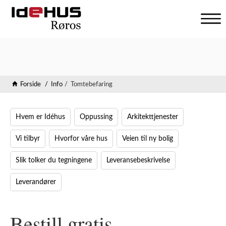
V
i
s
n
a
v
Forside
Info
Tomtebefaring
i
g
a
Hvem er Idéhus
Oppussing
Arkitekttjenester
s
j
Vi tilbyr
Hvorfor våre hus
Veien til ny bolig
o
n
Slik tolker du tegningene
Leveransebeskrivelse
Leverandører
Bestill gratis