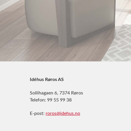
Idéhus Røros AS
Sollihagaen 6, 7374 Røros
Telefon:
99 55 99 38
E-post:
roros@idehus.no