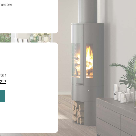
nester
dtar
gen