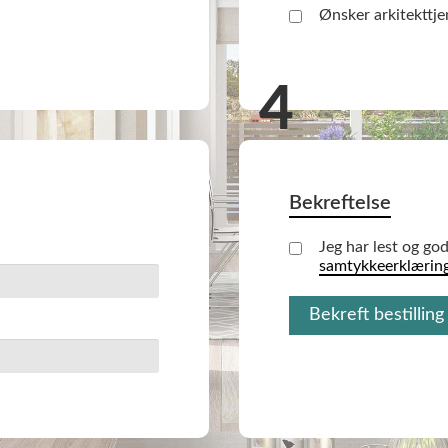
Ønsker arkitekttje
Bekreftelse
Jeg har lest og go
samtykkeerklærin
Bekreft bestilling